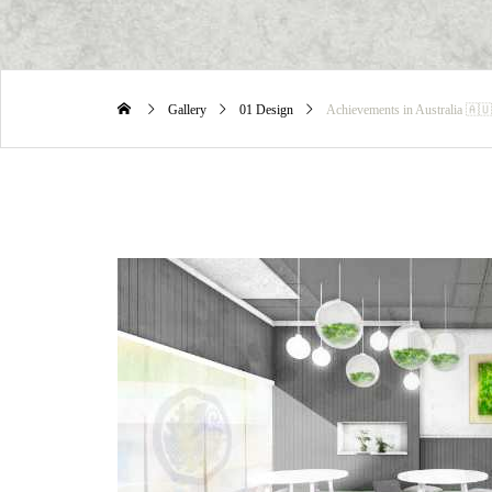
Gallery
01 Design
Achievements in Australia 🇦🇺