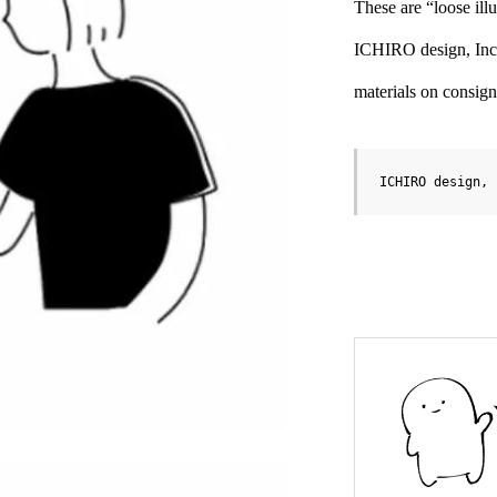
These are “loose illu
ICHIRO design, Inc. 
materials on consig
ICHIRO des