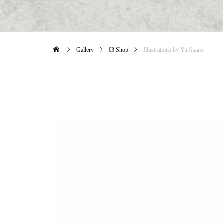
Gallery
03 Shop
Illustrations by Yu Asano