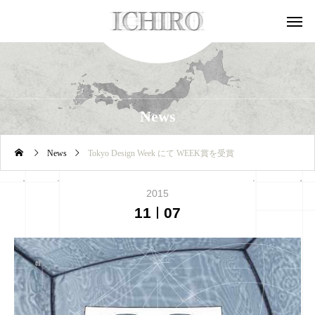
News
News
Tokyo Design Week にて WEEK賞を受賞
2015
11
07